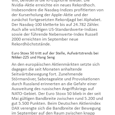
will, befeuerte die KI-Euphorie wieder. Die
Nvidia-Aktie erreichte ein neues Rekordhoch.
Insbesondere die Nasdaq-Indizes profitierten von
der Kurserholung der Apple-Aktie und der
zunächst fortgesetzten Rekordjagd bei Alphabet.
Der Nasdaq-100 kletterte bis auf 24.782 Zähler.
Auch alle wichtigen US-Standardwerte-Indizes
sowie der führende Nebenwerte-Index Russell
2000 erreichten im September neue
Rekordhöchststände.
Euro Stoxx 50 tritt auf der Stelle, Aufwärtstrends bei
Nikkei-225 und Hang Seng
An den europäischen Aktienmärkten setzte sich
dagegen die seit Monaten anhaltende
Seitwärtsbewegung fort. Zunehmende
Störmanöver, Sabotageakte und Provokationen
durch Russland erinnerten an die Gefahr einer
Ausweitung des russischen Angriffskriegs auf
NATO-Gebiet. Der Euro Stoxx 50 blieb in der seit
Mai gültigen Bandbreite zwischen rund 5.200 und
gut 5.500 Punkten. Beim Deutschen Aktienindex
DAX verengte sich die Bandbreite der Bewegung
im September auf den Raum zwischen knapp