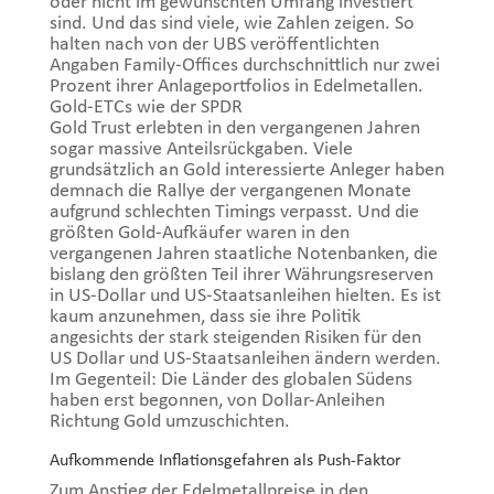
oder nicht im gewünschten Umfang investiert
sind. Und das sind viele, wie Zahlen zeigen. So
halten nach von der UBS veröffentlichten
Angaben Family-Offices durchschnittlich nur zwei
Prozent ihrer Anlageportfolios in Edelmetallen.
Gold-ETCs wie der SPDR
Gold Trust erlebten in den vergangenen Jahren
sogar massive Anteilsrückgaben. Viele
grundsätzlich an Gold interessierte Anleger haben
demnach die Rallye der vergangenen Monate
aufgrund schlechten Timings verpasst. Und die
größten Gold-Aufkäufer waren in den
vergangenen Jahren staatliche Notenbanken, die
bislang den größten Teil ihrer Währungsreserven
in US-Dollar und US-Staatsanleihen hielten. Es ist
kaum anzunehmen, dass sie ihre Politik
angesichts der stark steigenden Risiken für den
US Dollar und US-Staatsanleihen ändern werden.
Im Gegenteil: Die Länder des globalen Südens
haben erst begonnen, von Dollar-Anleihen
Richtung Gold umzuschichten.
Aufkommende Inflationsgefahren als Push-Faktor
Zum Anstieg der Edelmetallpreise in den