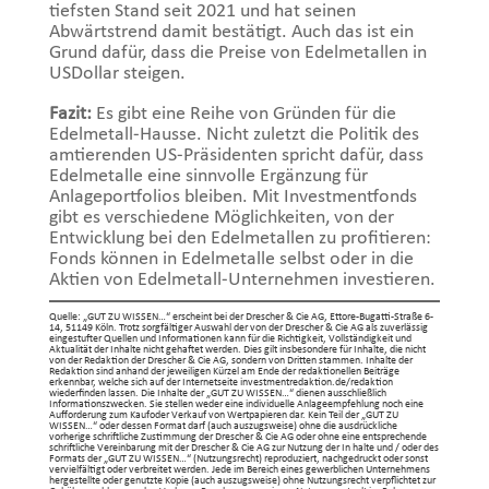
tiefsten Stand seit 2021 und hat seinen
Abwärtstrend damit bestätigt. Auch das ist ein
Grund dafür, dass die Preise von Edelmetallen in
USDollar steigen.
Fazit:
Es gibt eine Reihe von Gründen für die
Edelmetall-Hausse. Nicht zuletzt die Politik des
amtierenden US-Präsidenten spricht dafür, dass
Edelmetalle eine sinnvolle Ergänzung für
Anlageportfolios bleiben. Mit Investmentfonds
gibt es verschiedene Möglichkeiten, von der
Entwicklung bei den Edelmetallen zu profitieren:
Fonds können in Edelmetalle selbst oder in die
Aktien von Edelmetall-Unternehmen investieren.
Quelle: „GUT ZU WISSEN…“ erscheint bei der Drescher & Cie AG, Ettore-Bugatti-Straße 6-
14, 51149 Köln. Trotz sorgfältiger Auswahl der von der Drescher & Cie AG als zuverlässig
eingestufter Quellen und Informationen kann für die Richtigkeit, Vollständigkeit und
Aktualität der Inhalte nicht gehaftet werden. Dies gilt insbesondere für Inhalte, die nicht
von der Redaktion der Drescher & Cie AG, sondern von Dritten stammen. Inhalte der
Redaktion sind anhand der jeweiligen Kürzel am Ende der redaktionellen Beiträge
erkennbar, welche sich auf der Internetseite investmentredaktion.de/redaktion
wiederfinden lassen. Die Inhalte der „GUT ZU WISSEN…“ dienen ausschließlich
Informationszwecken. Sie stellen weder eine individuelle Anlageempfehlung noch eine
Aufforderung zum Kaufoder Verkauf von Wertpapieren dar. Kein Teil der „GUT ZU
WISSEN…“ oder dessen Format darf (auch auszugsweise) ohne die ausdrückliche
vorherige schriftliche Zustimmung der Drescher & Cie AG oder ohne eine entsprechende
schriftliche Vereinbarung mit der Drescher & Cie AG zur Nutzung der In halte und / oder des
Formats der „GUT ZU WISSEN…“ (Nutzungsrecht) reproduziert, nachgedruckt oder sonst
vervielfältigt oder verbreitet werden. Jede im Bereich eines gewerblichen Unternehmens
hergestellte oder genutzte Kopie (auch auszugsweise) ohne Nutzungsrecht verpflichtet zur